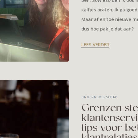
kalfjes praten. Ik ga goe
Maar af en toe nieuwe me
dus hoe pak je dat aan?
LEES VERDER
ONDERNEMERSCHAP
Grenzen stel
klantenservi
tips voor be