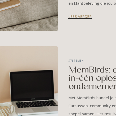
en klantbeleving die jou 
LEES VERDER
SYSTEMEN
MemBirds: d
in-één oplo
onderneme
Met MemBirds bundel je a
Cursussen, community en 
soepel samen. Het resulta