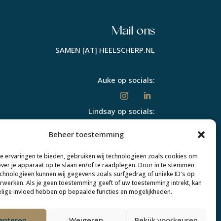
Mail ons
SAMEN [AT] HEELSCHERP.NL
Auke op socials:
Lindsay op socials:
Beheer toestemming
 ervaringen te bieden, gebruiken wij technologieën zoals cookies om
over je apparaat op te slaan en/of te raadplegen. Door in te stemmen
chnologieën kunnen wij gegevens zoals surfgedrag of unieke ID's op
erwerken. Als je geen toestemming geeft of uw toestemming intrekt, kan
elige invloed hebben op bepaalde functies en mogelijkheden.
PRIVACYVERKLARING
|
ALGEMENE VOORWAARDEN
epteren
Weigeren
Bekijk voorkeuren