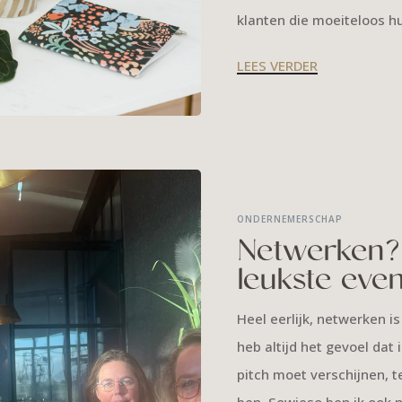
klanten die moeiteloos h
LEES VERDER
ONDERNEMERSCHAP
Netwerken? 
leukste even
Heel eerlijk, netwerken is
heb altijd het gevoel dat
pitch moet verschijnen, ter
ben. Sowieso ben ik ook n