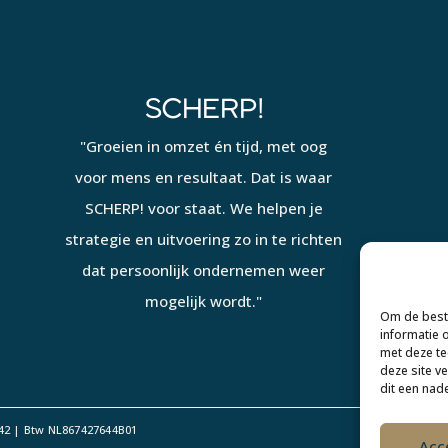
SCHERP!
"Groeien in omzet én tijd, met oog
voor mens en resultaat. Dat is waar
SCHERP! voor staat. We helpen je
strategie en uitvoering zo in te richten
dat persoonlijk ondernemen weer
mogelijk wordt."
Om de beste
informatie 
met deze te
deze site v
dit een nad
42 | Btw NL867427644B01
Acc