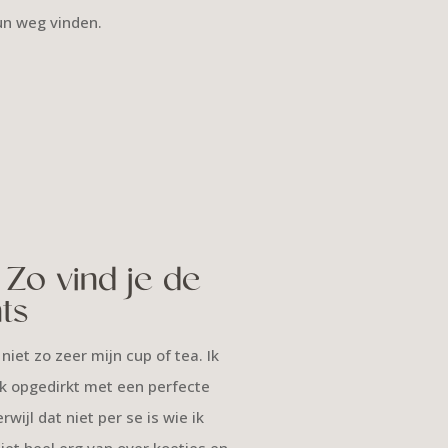
un weg vinden.
Zo vind je de
ts
 niet zo zeer mijn cup of tea. Ik
 ik opgedirkt met een perfecte
wijl dat niet per se is wie ik
iet heel erg van over koetjes en