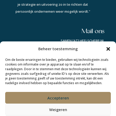
je strategie en uitvoering zo in te richten dat
persoonlijk ondernemen weer mogelijk wordt."
Mail ons
SAMEN [AT] HEELSCHERP.NL
Beheer toestemming
Auke op socials:
Om de beste ervaringen te bieden, gebruiken wij technologieën zoals
cookies om informatie over je apparaat op te slaan en/of te
raadplegen. Door in te stemmen met deze technologieën kunnen wij
Lindsay op socials:
gegevens zoals surfgedrag of unieke ID's op deze site verwerken. Als
je geen toestemming geeft of uw toestemming intrekt, kan dit een
nadelige invloed hebben op bepaalde functies en mogelijkheden.
Accepteren
COPYRIGHT © 2022-2026 SCHERP! |KvK 96009942 |
Btw NL867427644B01 |
PRIVACYVERKLARING
|
ALGEMENE
Weigeren
VOORWAARDEN